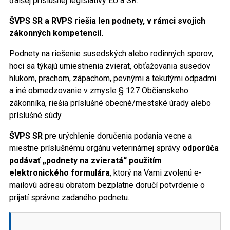
ďalšej príslušnej legislatívy EÚ a SR.
ŠVPS SR a RVPS riešia len podnety, v rámci svojich
zákonných kompetencií.
Podnety na riešenie susedských alebo rodinných sporov,
hoci sa týkajú umiestnenia zvierat, obťažovania susedov
hlukom, prachom, zápachom, pevnými a tekutými odpadmi
a iné obmedzovanie v zmysle § 127 Občianskeho
zákonníka, riešia príslušné obecné/mestské úrady alebo
príslušné súdy.
ŠVPS SR
pre urýchlenie doručenia podania vecne a
miestne príslušnému orgánu veterinárnej správy
odporúča
podávať „podnety na zvieratá“ použitím
elektronického formulára
, ktorý na Vami zvolenú e-
mailovú adresu obratom bezplatne doručí potvrdenie o
prijatí správne zadaného podnetu.