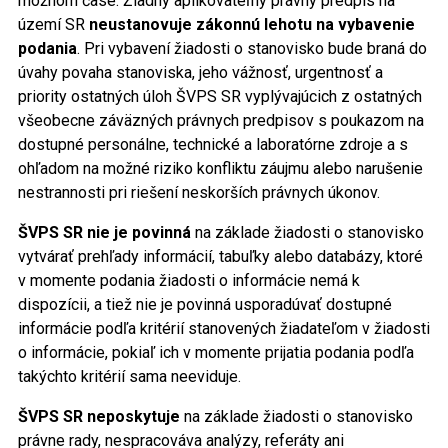
možnom čase. Žiadny aplikovateľný právny predpis na
území SR
neustanovuje zákonnú lehotu na vybavenie
podania
. Pri vybavení žiadosti o stanovisko bude braná do
úvahy povaha stanoviska, jeho vážnosť, urgentnosť a
priority ostatných úloh ŠVPS SR vyplývajúcich z ostatných
všeobecne záväzných právnych predpisov s poukazom na
dostupné personálne, technické a laboratórne zdroje a s
ohľadom na možné riziko konfliktu záujmu alebo narušenie
nestrannosti pri riešení neskorších právnych úkonov.
ŠVPS SR nie je povinná
na základe žiadosti o stanovisko
vytvárať prehľady informácií, tabuľky alebo databázy, ktoré
v momente podania žiadosti o informácie nemá k
dispozícii, a tiež nie je povinná usporadúvať dostupné
informácie podľa kritérií stanovených žiadateľom v žiadosti
o informácie, pokiaľ ich v momente prijatia podania podľa
takýchto kritérií sama neeviduje.
ŠVPS SR neposkytuje
na základe žiadosti o stanovisko
právne rady, nespracováva analýzy, referáty ani